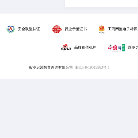
安全联盟认证
行业示范证书
工商网监电子标识
品牌价值机构
影响
长沙启盟教育咨询有限公司
湘ICP备19019963号-1