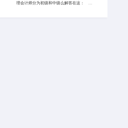
推出的管理会计认证。也就是说，MACC是
理会计师分为初级和中级么解答在这：
为丰富CMA而推出的专业课程，为提升CM
管理会计师分为初级和中级。目前已经推出
A持证者的能力素质而设。 最后欢迎同
考试的有初级，和中级考试，在未来会推出
学们提出更多的问题，老师时刻为同学答疑
高级，特级管理会计证书考试。 有其他
解惑。
疑问可以查看本站老师以往解答的一些问
题，希望能帮到你。