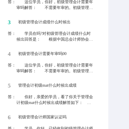
答：
这位学员，你好，初级管理会计需要年
学员答疑解惑!
审吗解答： 不需要年审的。初级管理会
计师证书长期有效，目前没有年审。成绩有
效期为两年，两年通过所有科目，中总协颁
3
初级管理会计成绩什么时候出
发资格认证证书。 如果同学还有其他的
疑问，欢迎提出来，老师和大家一起交流学
答：
学员在吗?对初级管理会计成绩什么时
习!
候出回答是： 根据中国总会计师协会公
布管理会计师成绩时间，一般初级管理会计
师成绩会在MAT结束后4-6个星期后公布，
4
初级管理会计需要年审吗00
具体时间以中总协公布时间为主。 如果
学员们还有什么不了解的地方可以关注本
答：
这位学员，你好，初级管理会计需要年
站，查看答疑下的相关问题，希望能够解决
审吗解答： 不需要年审的。初级管理会
大家疑惑。
计师证书长期有效，目前没有年审。成绩有
效期为两年，两年通过所有科目，中总协颁
5
管理会计初级mat什么时候出成绩
发资格认证证书。 如果同学还有其他的
疑问，欢迎提出来，老师和大家一起交流学
答：
你好，亲爱的学员，看了你关于管理会
习!
计初级mat什么时候出成绩解答如下：
初级管理会计师考试成绩查询一般在考试结
束25天左右，具体时间根据中总协成绩通
6
初级管理会计师国家认证吗
知，如：2019年7月28日考试：成绩查询时
间2019年8月17日08:00开始查询。 最后
答：
学员，你好，已经收到初级管理会计师