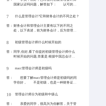
欢迎同学们提出更多的问题，老师时刻为同
国家认证吗问题，解答如下： 认可的，
学答疑解惑!
它是由财政部直属单位-中国总会计师协会
(中总协)颁发，是中国管理会计人才铂金级
7
什么是管理会计?它和财务会计的不同之处？
证书。初级证书主要面向中基层从业者和大
学在校生，中级证书主要面向能力和经验兼
答：
财务会计和管理会计主要有以下的不同之
具的中高级从业者。学员在接受相应培训、
处，以下表述，前为财务会计，后为管理会
参加并通过由中总协主持的管理会计师专业
计1、服务对象不同： 对外服务 对内服务
能力考试后，可取得相应级别管理会计师证
2、核算主体不同： 以企业为主体 多层次的
8
书。 如果同学们还有什么不了解的地方
初级管理会计师什么时候开始的
主体3、核算原则不同：遵守统一的会计制
可以关注本站，查看答疑下的相关问题，也
度 不受会计制度的制约4、核算目的不同：
答：
可以学习更多相关知识。
同学,你好,看了你提的初级管理会计师什么
过去的会计信息 事前、事中、事后的信息
时候开始的问题,答案是:根据中国总会计师
5、核算程序不同： 有固定程序 没有固定程
协会整体工作安排,2019年初级管理会计师专
序6、核算方法不同： 采用会计方法 采用会
业能力考试举行三次,具体时间如下:2019年4
9
计、统计、数学等7、核算要求不同： 力求
macc管理会计师是初级吗
月份考试时间:2019年4月20日9:00-11:302019
准确 只要算近似值8、编表时间不同： 定期
年8月份考试时间:2019年8月24日9:00-11:302
答：
编制 不定期编制9、核算重点不同： 反映过
想要了解macc管理会计师是初级吗的同
019年12月份考试时间:2019年12月21日9:00-
去 规划未来、控制现在10控制对象不同：
学你好， 不是初级，也是一种财务证
11:30要是同学还有其他会计问题,可以直接
企业生产经营活动的全过程 企业内部的各个
书。MACC是以IMA管理会计能力素质框架
询问老师,老师希望能够解决同学们的问题.
责任中心
为基础，以管理会计能力素质提升工程为指
10
管理会计师分为初级和中级么
导，以MACC专家顾问委员会中美各界管理
会计专家的研究理念为依托;而CMA为IMA
答：
亲爱的同学，很高兴为你解答，关于管