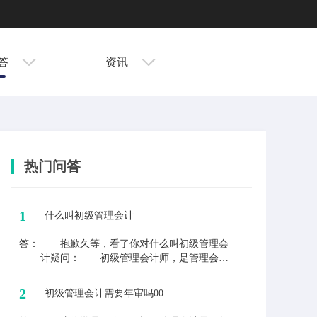
答
资讯
热门问答
1
什么叫初级管理会计
答：
抱歉久等，看了你对什么叫初级管理会
计疑问： 初级管理会计师，是管理会计
师岗位(初，中，高，特)的入门职业。应具
备协助管理者做好经营管控支持的能力，侧
2
初级管理会计需要年审吗00
重于管理会计应用工具的掌握。 最后欢
迎其他学员们提出更多的问题，老师时刻为