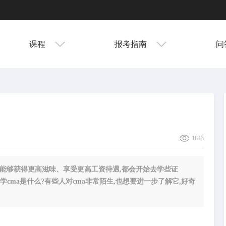
课程
报考指南
问
1843
能够获得更高滋味、享受更高工资待遇,都会开始去学些证
学cma是什么?有些人对cma非常陌生,也想要进一步了解它,好奇