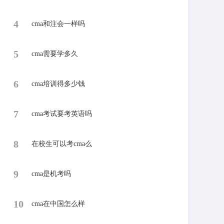
4
​cma和注会一样吗
5
​cma需要学多久
6
​cma培训得多少钱
7
​cma考试要考英语吗
8
​在校生可以考cma么
9
​cma是机考吗
10
​cma在中国怎么样