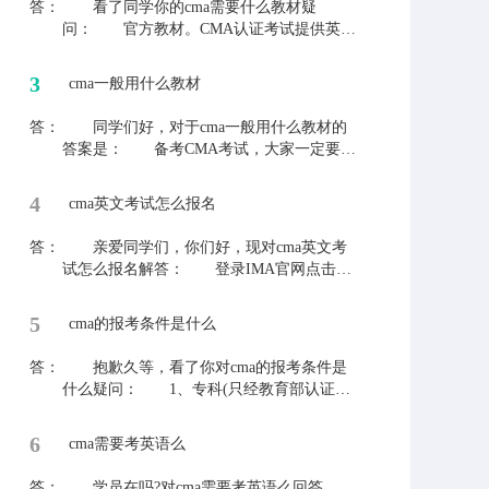
答：
看了同学你的cma需要什么教材疑
问： 官方教材。CMA认证考试提供英文
和中文两种考试语言，是唯一提供中文考试
的管理会计认证，帮助中国会计和财务人士
3
cma一般用什么教材
掌握管理会计知识体系和专业技能。 要
是同学还有其他会计问题，可以直接询问老
答：
同学们好，对于cma一般用什么教材的
师，老师希望能够解决同学们的问题。
答案是： 备考CMA考试，大家一定要选
择CMA官方教材，虽然国内有许多经过IMA
官方授权的教材，目前MA协会官方认可使
4
cma英文考试怎么报名
用人群较广的教材有：IMA官方双语版、Wi
ley版教材等。 如果同学还有其他的疑
答：
亲爱同学们，你们好，现对cma英文考
问，欢迎提出来，老师和大家一起交流学
试怎么报名解答： 登录IMA官网点击右
习。
上角注册→点击首页注册考试缴纳准入费→
点击在线商城支付年费与考试费→进入普尔
5
cma的报考条件是什么
文(Prometric)网站预约考试考点→取得考试
授权信→参加考试。 平常工作中遇到其
答：
抱歉久等，看了你对cma的报考条件是
他的会计问题，可以及时来网站联络老师，
什么疑问： 1、专科(只经教育部认证的
老师与你一起解决。
全日制3年大专学历，其它形式的大专学历
将不予接受) 2、本科(只接受经过教育部
6
cma需要考英语么
认可的本科学位，只有学历证书而没有学位
将不予接受) 3、研究生及以上(经过教育
答：
学员在吗?对cma需要考英语么回答