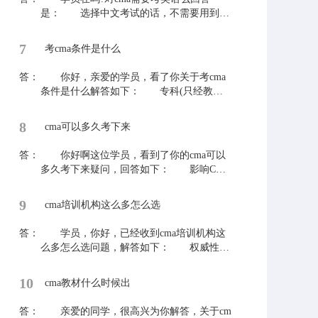
部认可的硕士或博士学历均可以接受)
是： 选择中文考试的话，不需要用到英
4、持有中国注册会计师协会认证的注册会
语。CMA考试分为中文考试和英文考试，所
计师证书或国家会计资格评价中心认证的中
以如果报考了英文考试，是需要英语答卷
7
级或高级会计师证书。 ACCA的全面合
考cma条件是什么
的。 如果学员们还有什么不了解的地方
格会员符合CMA学士学位的教育要求。
可以关注本站，查看答疑下的相关问题，希
答：
注：满足上述任意一条即可。 最后欢迎
你好，亲爱的学员，看了你关于考cma
望能够解决大家疑惑。
其他学员们提出更多的问题，老师时刻为学
条件是什么解答如下： 专科(只经教育
员答疑解惑!
部认证的全日制3年大专学历，其它形式的
大专学历将不予接受) 本科(只接受经过
8
cma可以多久考下来
教育部认可的本科学位，只有学历证书而没
有学位将不予接受) 研究生及以上(经过
答：
你好啊这位学员，看到了你的cma可以
教育部认可的硕士或博士学历均可以接受)
多久考下来疑问，回答如下： 影响CMA
持有中国注册会计师协会认证的注册会
考试备考周期长短的因素有很多，比如：是
计师证书或国家会计资格评价中心认证的中
否有财务基础、是否有财务工作经验、是否
9
级或高级会计师证书。 ACCA的全面合
cma培训机构这么多怎么选
购买了辅导课程、是否有充足的备考时间、
格会员符合CMA学士学位的教育要求。
是否能够严格要求自己等都会影响备考进
答：
注：满足上述任意一条即可。 最后欢迎
学员，你好，已经收到cma培训机构这
度。如果单从CMA考试上来说，对于一个有
同学们提出更多的问题，老师时刻为同学答
么多怎么选问题，解答如下： 权威性和
基础、还能严格要求自己的考生来说，每科
疑解惑!
专业度虽然不能直接影响培训copy费用的高
需要2-3个月的备考时间，假设每天学习3个
低，但是它代表着百一个机构的硬实力。从
10
小时，备好充分的复习资料，能够全身心投
cma教材什么时候出
权威度来看，是否具备IMA授权资质这是度
入备考中，通过该科目考试并不是问题。
最基本的标准，其次是是否具备后续教育CP
答：
平常工作中遇到其他的会计问题，可以及
亲爱的同学，很高兴为你解答，关于cm