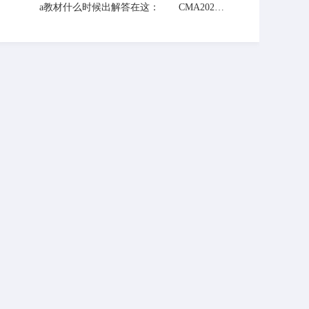
E授权资知质。具体授权资质的查询大家可
时来网站联络老师，老师与你一起解决。
a教材什么时候出解答在这： CMA2020
登录IMA官方网站的合作伙伴页面进行核
年教材已经出版，在会计学堂网也可以买
对，会计学堂还不错。 如果同学们还有
到。CMA考试科目共两门，分别是《财务规
什么不了解的地方可以关注本站，查看答疑
划、绩效与分析》和《战略财务管理》，参
下的相关问题，也可以学习更多相关知识。
加CMA考试的人员需要在交了准入费后3年
内通过两科。 有其他疑问可以查看本站
老师以往解答的一些问题，希望能帮到你。