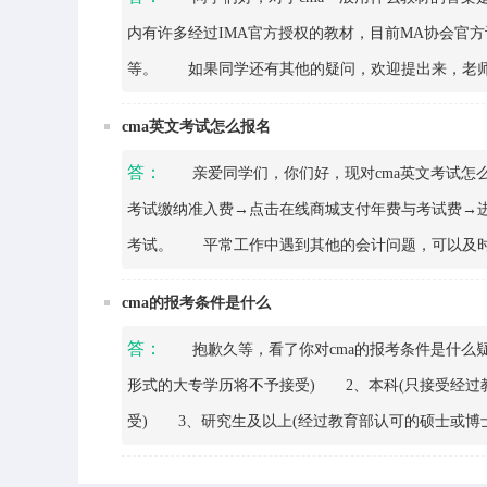
内有许多经过IMA官方授权的教材，目前MA协会官方认
等。 如果同学还有其他的疑问，欢迎提出来，老
cma英文考试怎么报名
答：
亲爱同学们，你们好，现对cma英文考试怎么
考试缴纳准入费→点击在线商城支付年费与考试费→进入普
考试。 平常工作中遇到其他的会计问题，可以及时
cma的报考条件是什么
答：
抱歉久等，看了你对cma的报考条件是什么疑
形式的大专学历将不予接受) 2、本科(只接受经过
受) 3、研究生及以上(经过教育部认可的硕士或博
会计师证书或国家会计资格评价中心认证的中级或高级