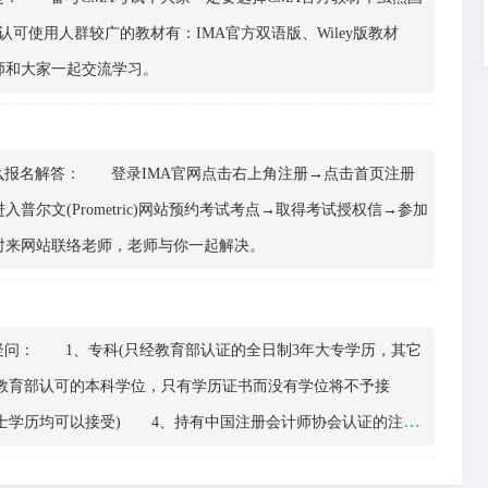
可使用人群较广的教材有：IMA官方双语版、Wiley版教材
师和大家一起交流学习。
报名解答： 登录IMA官网点击右上角注册→点击首页注册
尔文(Prometric)网站预约考试考点→取得考试授权信→参加
来网站联络老师，老师与你一起解决。
问： 1、专科(只经教育部认证的全日制3年大专学历，其它
教育部认可的本科学位，只有学历证书而没有学位将不予接
士学历均可以接受) 4、持有中国注册会计师协会认证的注册
会计师证书。 ACCA的全面合格会员符合CMA学士学位的