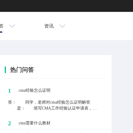
答
资讯
热门问答
1
cma经验怎么证明
答：
同学，老师对cma经验怎么证明解答
是： 填写CMA工作经验认证申请表，表
格内容姓名、IMA账号、工作月份、工作详
情(证明人信息)，cma官方会根据表格信息
2
cma需要什么教材
去审核的。 工作过程中遇到各种各样会
计上的问题，都可以来问老师解答。