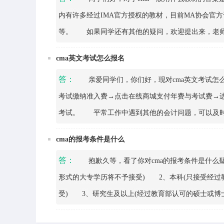
内有许多经过IMA官方授权的教材，目前MA协会官方认
等。 如果同学还有其他的疑问，欢迎提出来，老
cma英文考试怎么报名
答：
亲爱同学们，你们好，现对cma英文考试怎么
考试缴纳准入费→点击在线商城支付年费与考试费→进入普
考试。 平常工作中遇到其他的会计问题，可以及时
cma的报考条件是什么
答：
抱歉久等，看了你对cma的报考条件是什么疑
形式的大专学历将不予接受) 2、本科(只接受经过
受) 3、研究生及以上(经过教育部认可的硕士或博
会计师证书或国家会计资格评价中心认证的中级或高级