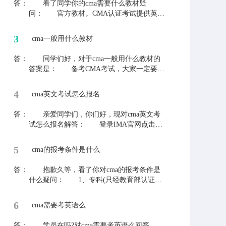
答：
看了同学你的cma需要什么教材疑
问： 官方教材。CMA认证考试提供英文
和中文两种考试语言，是唯一提供中文考试
的管理会计认证，帮助中国会计和财务人士
3
cma一般用什么教材
掌握管理会计知识体系和专业技能。 要
是同学还有其他会计问题，可以直接询问老
答：
同学们好，对于cma一般用什么教材的
师，老师希望能够解决同学们的问题。
答案是： 备考CMA考试，大家一定要选
择CMA官方教材，虽然国内有许多经过IMA
官方授权的教材，目前MA协会官方认可使
4
cma英文考试怎么报名
用人群较广的教材有：IMA官方双语版、Wi
ley版教材等。 如果同学还有其他的疑
答：
亲爱同学们，你们好，现对cma英文考
问，欢迎提出来，老师和大家一起交流学
试怎么报名解答： 登录IMA官网点击右
习。
上角注册→点击首页注册考试缴纳准入费→
点击在线商城支付年费与考试费→进入普尔
5
cma的报考条件是什么
文(Prometric)网站预约考试考点→取得考试
授权信→参加考试。 平常工作中遇到其
答：
抱歉久等，看了你对cma的报考条件是
他的会计问题，可以及时来网站联络老师，
什么疑问： 1、专科(只经教育部认证的
老师与你一起解决。
全日制3年大专学历，其它形式的大专学历
将不予接受) 2、本科(只接受经过教育部
6
cma需要考英语么
认可的本科学位，只有学历证书而没有学位
将不予接受) 3、研究生及以上(经过教育
答：
学员在吗?对cma需要考英语么回答