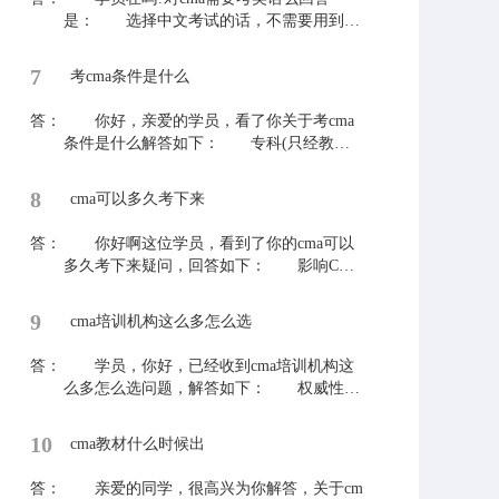
部认可的硕士或博士学历均可以接受)
是： 选择中文考试的话，不需要用到英
4、持有中国注册会计师协会认证的注册会
语。CMA考试分为中文考试和英文考试，所
计师证书或国家会计资格评价中心认证的中
以如果报考了英文考试，是需要英语答卷
7
级或高级会计师证书。 ACCA的全面合
考cma条件是什么
的。 如果学员们还有什么不了解的地方
格会员符合CMA学士学位的教育要求。
可以关注本站，查看答疑下的相关问题，希
答：
注：满足上述任意一条即可。 最后欢迎
你好，亲爱的学员，看了你关于考cma
望能够解决大家疑惑。
其他学员们提出更多的问题，老师时刻为学
条件是什么解答如下： 专科(只经教育
员答疑解惑!
部认证的全日制3年大专学历，其它形式的
大专学历将不予接受) 本科(只接受经过
8
cma可以多久考下来
教育部认可的本科学位，只有学历证书而没
有学位将不予接受) 研究生及以上(经过
答：
你好啊这位学员，看到了你的cma可以
教育部认可的硕士或博士学历均可以接受)
多久考下来疑问，回答如下： 影响CMA
持有中国注册会计师协会认证的注册会
考试备考周期长短的因素有很多，比如：是
计师证书或国家会计资格评价中心认证的中
否有财务基础、是否有财务工作经验、是否
9
级或高级会计师证书。 ACCA的全面合
cma培训机构这么多怎么选
购买了辅导课程、是否有充足的备考时间、
格会员符合CMA学士学位的教育要求。
是否能够严格要求自己等都会影响备考进
答：
注：满足上述任意一条即可。 最后欢迎
学员，你好，已经收到cma培训机构这
度。如果单从CMA考试上来说，对于一个有
同学们提出更多的问题，老师时刻为同学答
么多怎么选问题，解答如下： 权威性和
基础、还能严格要求自己的考生来说，每科
疑解惑!
专业度虽然不能直接影响培训copy费用的高
需要2-3个月的备考时间，假设每天学习3个
低，但是它代表着百一个机构的硬实力。从
10
小时，备好充分的复习资料，能够全身心投
cma教材什么时候出
权威度来看，是否具备IMA授权资质这是度
入备考中，通过该科目考试并不是问题。
最基本的标准，其次是是否具备后续教育CP
答：
平常工作中遇到其他的会计问题，可以及
亲爱的同学，很高兴为你解答，关于cm