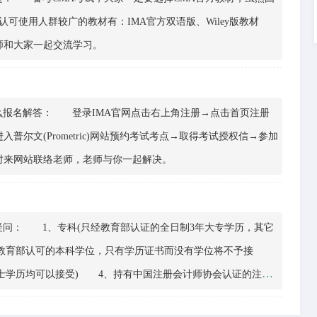
可使用人群较广的教材有：IMA官方双语版、Wiley版教材
师和大家一起交流学习。
报名解答： 登录IMA官网点击右上角注册→点击首页注册
尔文(Prometric)网站预约考试考点→取得考试授权信→参加
来网站联络老师，老师与你一起解决。
问： 1、专科(只经教育部认证的全日制3年大专学历，其它
教育部认可的本科学位，只有学历证书而没有学位将不予接
士学历均可以接受) 4、持有中国注册会计师协会认证的注册
会计师证书。 ACCA的全面合格会员符合CMA学士学位的