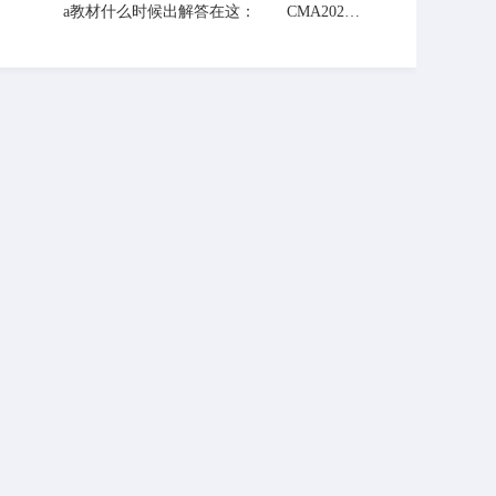
E授权资知质。具体授权资质的查询大家可
时来网站联络老师，老师与你一起解决。
a教材什么时候出解答在这： CMA2020
登录IMA官方网站的合作伙伴页面进行核
年教材已经出版，在会计学堂网也可以买
对，会计学堂还不错。 如果同学们还有
到。CMA考试科目共两门，分别是《财务规
什么不了解的地方可以关注本站，查看答疑
划、绩效与分析》和《战略财务管理》，参
下的相关问题，也可以学习更多相关知识。
加CMA考试的人员需要在交了准入费后3年
内通过两科。 有其他疑问可以查看本站
老师以往解答的一些问题，希望能帮到你。