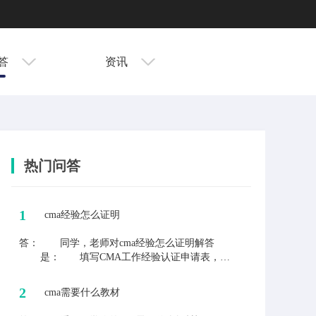
答
资讯
热门问答
1
cma经验怎么证明
答：
同学，老师对cma经验怎么证明解答
是： 填写CMA工作经验认证申请表，表
格内容姓名、IMA账号、工作月份、工作详
情(证明人信息)，cma官方会根据表格信息
2
cma需要什么教材
去审核的。 工作过程中遇到各种各样会
计上的问题，都可以来问老师解答。