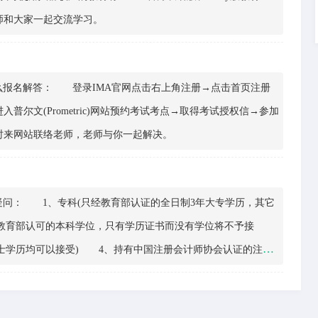
师和大家一起交流学习。
报名解答： 登录IMA官网点击右上角注册→点击首页注册
尔文(Prometric)网站预约考试考点→取得考试授权信→参加
来网站联络老师，老师与你一起解决。
问： 1、专科(只经教育部认证的全日制3年大专学历，其它
教育部认可的本科学位，只有学历证书而没有学位将不予接
士学历均可以接受) 4、持有中国注册会计师协会认证的注册
会计师证书。 ACCA的全面合格会员符合CMA学士学位的
迎其他学员们提出更多的问题，老师时刻为学员答疑解惑!