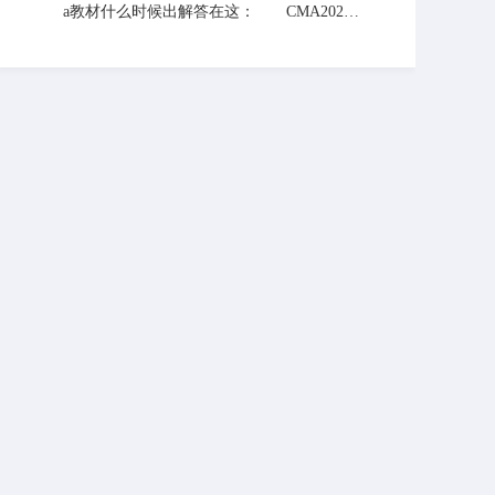
E授权资知质。具体授权资质的查询大家可
时来网站联络老师，老师与你一起解决。
a教材什么时候出解答在这： CMA2020
登录IMA官方网站的合作伙伴页面进行核
年教材已经出版，在会计学堂网也可以买
对，会计学堂还不错。 如果同学们还有
到。CMA考试科目共两门，分别是《财务规
什么不了解的地方可以关注本站，查看答疑
划、绩效与分析》和《战略财务管理》，参
下的相关问题，也可以学习更多相关知识。
加CMA考试的人员需要在交了准入费后3年
内通过两科。 有其他疑问可以查看本站
老师以往解答的一些问题，希望能帮到你。