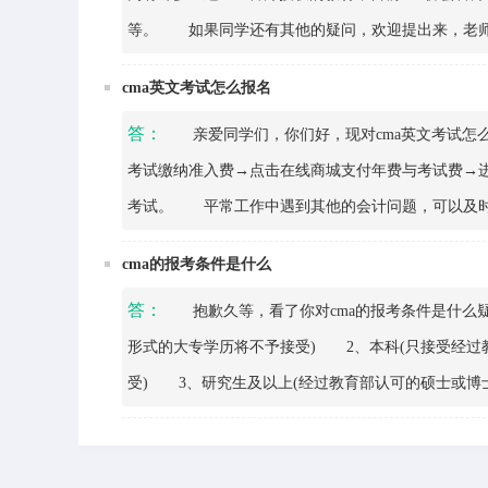
等。 如果同学还有其他的疑问，欢迎提出来，老
cma英文考试怎么报名
答：
亲爱同学们，你们好，现对cma英文考试怎么
考试缴纳准入费→点击在线商城支付年费与考试费→进入普
考试。 平常工作中遇到其他的会计问题，可以及时
cma的报考条件是什么
答：
抱歉久等，看了你对cma的报考条件是什么疑
形式的大专学历将不予接受) 2、本科(只接受经过
受) 3、研究生及以上(经过教育部认可的硕士或博
会计师证书或国家会计资格评价中心认证的中级或高级
教育要求。 注：满足上述任意一条即可。 最后欢