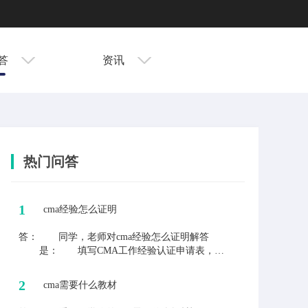
答
资讯
热门问答
1
cma经验怎么证明
答：
同学，老师对cma经验怎么证明解答
是： 填写CMA工作经验认证申请表，表
格内容姓名、IMA账号、工作月份、工作详
情(证明人信息)，cma官方会根据表格信息
2
cma需要什么教材
去审核的。 工作过程中遇到各种各样会
计上的问题，都可以来问老师解答。