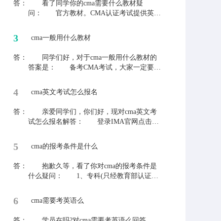
答：
看了同学你的cma需要什么教材疑
问： 官方教材。CMA认证考试提供英文
和中文两种考试语言，是唯一提供中文考试
的管理会计认证，帮助中国会计和财务人士
3
cma一般用什么教材
掌握管理会计知识体系和专业技能。 要
是同学还有其他会计问题，可以直接询问老
答：
同学们好，对于cma一般用什么教材的
师，老师希望能够解决同学们的问题。
答案是： 备考CMA考试，大家一定要选
择CMA官方教材，虽然国内有许多经过IMA
官方授权的教材，目前MA协会官方认可使
4
cma英文考试怎么报名
用人群较广的教材有：IMA官方双语版、Wi
ley版教材等。 如果同学还有其他的疑
答：
亲爱同学们，你们好，现对cma英文考
问，欢迎提出来，老师和大家一起交流学
试怎么报名解答： 登录IMA官网点击右
习。
上角注册→点击首页注册考试缴纳准入费→
点击在线商城支付年费与考试费→进入普尔
5
cma的报考条件是什么
文(Prometric)网站预约考试考点→取得考试
授权信→参加考试。 平常工作中遇到其
答：
抱歉久等，看了你对cma的报考条件是
他的会计问题，可以及时来网站联络老师，
什么疑问： 1、专科(只经教育部认证的
老师与你一起解决。
全日制3年大专学历，其它形式的大专学历
将不予接受) 2、本科(只接受经过教育部
6
cma需要考英语么
认可的本科学位，只有学历证书而没有学位
将不予接受) 3、研究生及以上(经过教育
答：
学员在吗?对cma需要考英语么回答