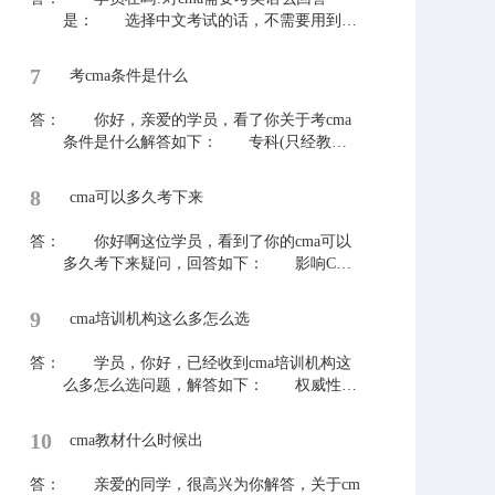
部认可的硕士或博士学历均可以接受)
是： 选择中文考试的话，不需要用到英
4、持有中国注册会计师协会认证的注册会
语。CMA考试分为中文考试和英文考试，所
计师证书或国家会计资格评价中心认证的中
以如果报考了英文考试，是需要英语答卷
7
级或高级会计师证书。 ACCA的全面合
考cma条件是什么
的。 如果学员们还有什么不了解的地方
格会员符合CMA学士学位的教育要求。
可以关注本站，查看答疑下的相关问题，希
答：
注：满足上述任意一条即可。 最后欢迎
你好，亲爱的学员，看了你关于考cma
望能够解决大家疑惑。
其他学员们提出更多的问题，老师时刻为学
条件是什么解答如下： 专科(只经教育
员答疑解惑!
部认证的全日制3年大专学历，其它形式的
大专学历将不予接受) 本科(只接受经过
8
cma可以多久考下来
教育部认可的本科学位，只有学历证书而没
有学位将不予接受) 研究生及以上(经过
答：
你好啊这位学员，看到了你的cma可以
教育部认可的硕士或博士学历均可以接受)
多久考下来疑问，回答如下： 影响CMA
持有中国注册会计师协会认证的注册会
考试备考周期长短的因素有很多，比如：是
计师证书或国家会计资格评价中心认证的中
否有财务基础、是否有财务工作经验、是否
9
级或高级会计师证书。 ACCA的全面合
cma培训机构这么多怎么选
购买了辅导课程、是否有充足的备考时间、
格会员符合CMA学士学位的教育要求。
是否能够严格要求自己等都会影响备考进
答：
注：满足上述任意一条即可。 最后欢迎
学员，你好，已经收到cma培训机构这
度。如果单从CMA考试上来说，对于一个有
同学们提出更多的问题，老师时刻为同学答
么多怎么选问题，解答如下： 权威性和
基础、还能严格要求自己的考生来说，每科
疑解惑!
专业度虽然不能直接影响培训copy费用的高
需要2-3个月的备考时间，假设每天学习3个
低，但是它代表着百一个机构的硬实力。从
10
小时，备好充分的复习资料，能够全身心投
cma教材什么时候出
权威度来看，是否具备IMA授权资质这是度
入备考中，通过该科目考试并不是问题。
最基本的标准，其次是是否具备后续教育CP
答：
平常工作中遇到其他的会计问题，可以及
亲爱的同学，很高兴为你解答，关于cm